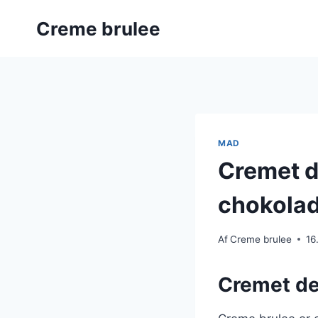
Fortsæt
Creme brulee
til
indhold
MAD
Cremet d
chokola
Af
Creme brulee
16
Cremet de