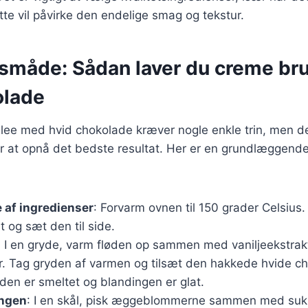
te vil påvirke den endelige smag og tekstur.
måde: Sådan laver du creme br
olade
lee med hvid chokolade kræver nogle enkle trin, men det
or at opnå det bedste resultat. Her er en grundlæggend
 af ingredienser
: Forvarm ovnen til 150 grader Celsius
t og sæt den til side.
: I en gryde, varm fløden op sammen med vaniljeekstrakt
. Tag gryden af varmen og tilsæt den hakkede hvide ch
aden er smeltet og blandingen er glat.
ngen
: I en skål, pisk æggeblommerne sammen med sukke