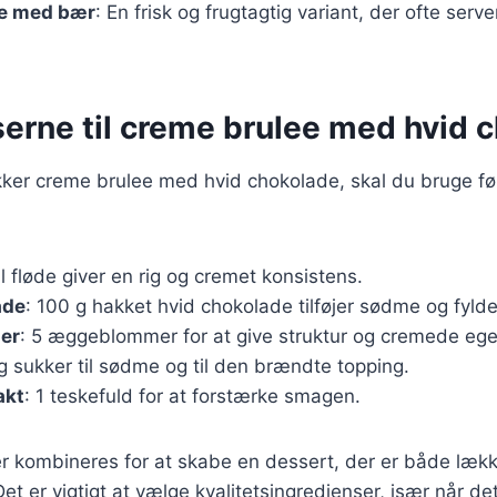
e med bær
: En frisk og frugtagtig variant, der ofte ser
serne til creme brulee med hvid 
ækker creme brulee med hvid chokolade, skal du bruge f
l fløde giver en rig og cremet konsistens.
ade
: 100 g hakket hvid chokolade tilføjer sødme og fylde
er
: 5 æggeblommer for at give struktur og cremede eg
 g sukker til sødme og til den brændte topping.
akt
: 1 teskefuld for at forstærke smagen.
er kombineres for at skabe en dessert, der er både læk
 Det er vigtigt at vælge kvalitetsingredienser, især når de