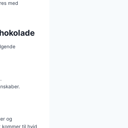
veres med
chokolade
ølgende
.
enskaber.
ker og
t kommer til hvid