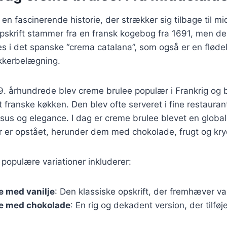
en fascinerende historie, der strækker sig tilbage til m
opskrift stammer fra en fransk kogebog fra 1691, men d
es i det spanske “crema catalana”, som også er en flød
kkerbelægning.
 19. århundrede blev creme brulee populær i Frankrig og 
 franske køkken. Den blev ofte serveret i fine restauran
s og elegance. I dag er creme brulee blevet en global 
r er opstået, herunder dem med chokolade, frugt og kry
populære variationer inkluderer:
e med vanilje
: Den klassiske opskrift, der fremhæver va
e med chokolade
: En rig og dekadent version, der tilføj