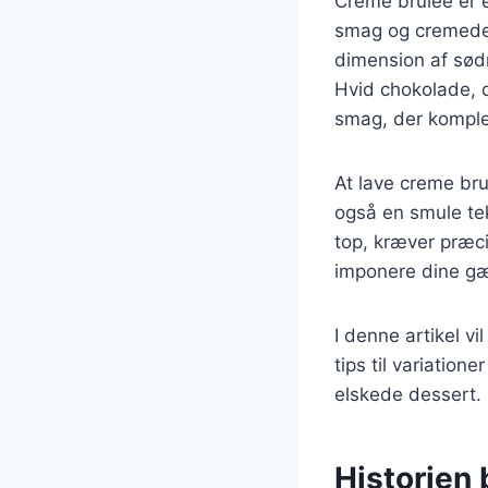
Creme brulee er e
smag og cremede 
dimension af sødm
Hvid chokolade, d
smag, der komple
At lave creme bru
også en smule te
top, kræver præc
imponere dine gæs
I denne artikel v
tips til variation
elskede dessert.
Historien 