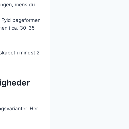
gangen, mens du
. Fyld bageformen
nen i ca. 30-35
skabet i mindst 2
ligheder
agsvarianter. Her