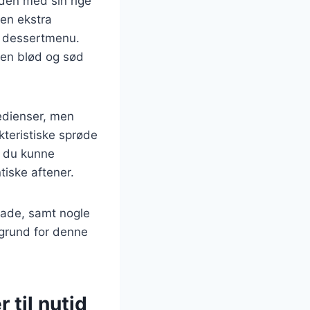
rden med sin rige
en ekstra
r dessertmenu.
 en blød og sød
edienser, men
teristiske sprøde
l du kunne
tiske aftener.
olade, samt nogle
aggrund for denne
 til nutid