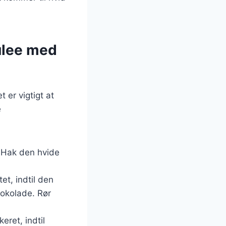
ulee med
 er vigtigt at
e
. Hak den hvide
et, indtil den
okolade. Rør
ret, indtil