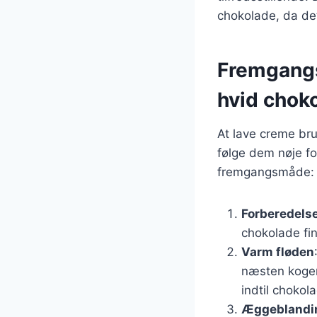
chokolade, da det
Fremgangs
hvid chok
At lave creme bru
følge dem nøje f
fremgangsmåde:
Forberedelse
chokolade fin
Varm fløden
næsten koger
indtil chokol
Æggeblandi