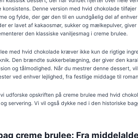
n klassisk dessert, der har vundet hjerter over hele ve
konsistens. Denne version med hvid chokolade tilføjer 
e og fylde, der gør den til en uundgåelig del af enhve
er er lavet af kakaosmør, sukker og mælkepulver, giver
menterer den klassiske vaniljesmag i creme brulee.
lee med hvid chokolade kræver ikke kun de rigtige ingr
knik. Den brændte sukkerbelægning, der giver den karak
ision og tålmodighed. Når du mestrer denne dessert, vi
ter ved enhver lejlighed, fra festlige middage til roman
il vi udforske opskriften på creme brulee med hvid chok
er og servering. Vi vil også dykke ned i den historiske b
bag creme brulee: Fra middelalder