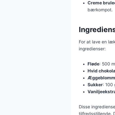
Creme brule
bærkompot.
Ingredien
For at lave en l
ingredienser:
Fløde
: 500 m
Hvid chokol
Æggeblomm
Sukker
: 100
Vaniljeekstr
Disse ingrediens
tilfredsstillende.