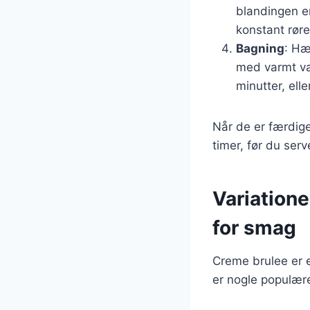
blandingen er
konstant røre
Bagning
: Hæ
med varmt van
minutter, elle
Når de er færdige
timer, før du ser
Variation
for smag
Creme brulee er e
er nogle populære