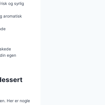
risk og syrlig
og aromatisk
nde
nskede
 din egen
dessert
en. Her er nogle