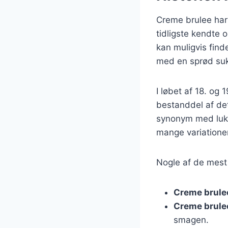
Creme brulee har 
tidligste kendte 
kan muligvis find
med en sprød su
I løbet af 18. og
bestanddel af det
synonym med luksu
mange variatione
Nogle af de mest 
Creme brule
Creme brule
smagen.