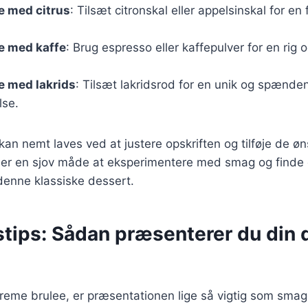
e med citrus
: Tilsæt citronskal eller appelsinskal for en f
e med kaffe
: Brug espresso eller kaffepulver for en rig 
e med lakrids
: Tilsæt lakridsrod for en unik og spænde
lse.
 kan nemt laves ved at justere opskriften og tilføje de ø
t er en sjov måde at eksperimentere med smag og finde
 denne klassiske dessert.
stips: Sådan præsenterer du din 
reme brulee, er præsentationen lige så vigtig som smag