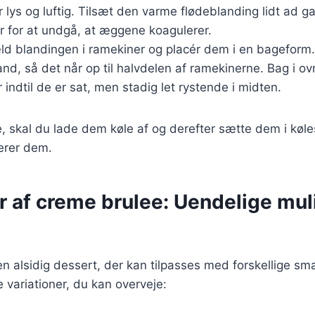
 lys og luftig. Tilsæt den varme flødeblanding lidt ad 
r for at undgå, at æggene koagulerer.
ld blandingen i ramekiner og placér dem i en bageform
d, så det når op til halvdelen af ramekinerne. Bag i ov
r indtil de er sat, men stadig let rystende i midten.
, skal du lade dem køle af og derefter sætte dem i køle
verer dem.
er af creme brulee: Uendelige mu
n alsidig dessert, der kan tilpasses med forskellige sm
 variationer, du kan overveje: