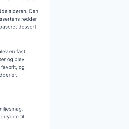
iddelalderen. Den
essertens rødder
ebaseret dessert
blev en fast
ter og blev
favorit, og
dderier.
niljesmag.
er dybde til