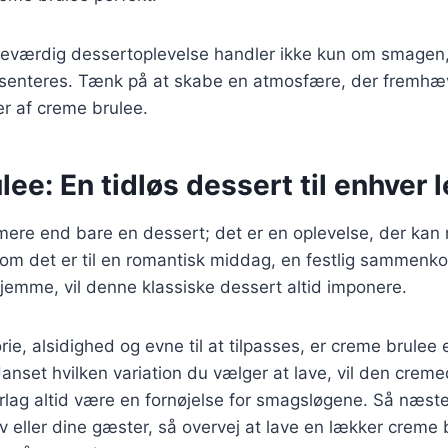
eværdig dessertoplevelse handler ikke kun om smage
senteres. Tænk på at skabe en atmosfære, der fremhæ
er af creme brulee.
ee: En tidløs dessert til enhver l
mere end bare en dessert; det er en oplevelse, der kan
 om det er til en romantisk middag, en festlig sammenko
jemme, vil denne klassiske dessert altid imponere.
rie, alsidighed og evne til at tilpasses, er creme brulee 
anset hvilken variation du vælger at lave, vil den crem
rlag altid være en fornøjelse for smagsløgene. Så næst
v eller dine gæster, så overvej at lave en lækker creme b