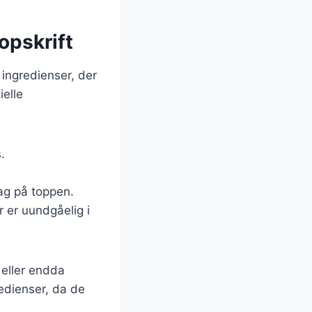
opskrift
ingredienser, der
ielle
.
lag på toppen.
er er uundgåelig i
 eller endda
redienser, da de