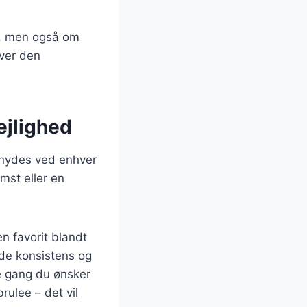
n, men også om
ver den
ejlighed
 nydes ved enhver
mst eller en
en favorit blandt
ede konsistens og
e gang du ønsker
rulee – det vil