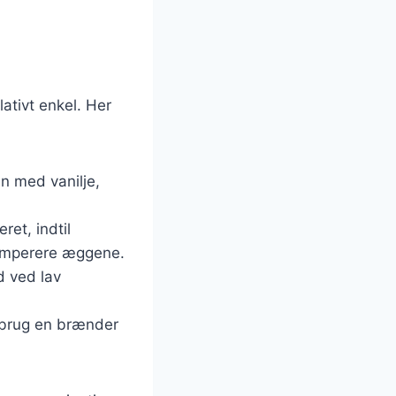
ativt enkel. Her
n med vanilje,
et, indtil
 temperere æggene.
d ved lav
g brug en brænder