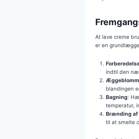
Fremgangs
At lave creme bru
er en grundlægge
Forberedelse
indtil den næ
Æggeblomme
blandingen er
Bagning
: Hæ
temperatur, i
Brænding af
til at smelte 