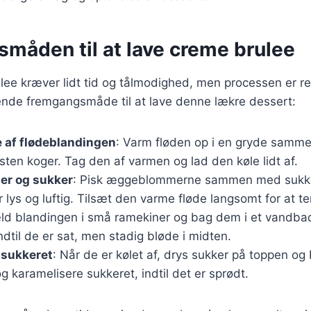
måden til at lave creme brulee
lee kræver lidt tid og tålmodighed, men processen er rel
nde fremgangsmåde til at lave denne lækre dessert:
 af flødeblandingen
: Varm fløden op i en gryde samme
sten koger. Tag den af varmen og lad den køle lidt af.
r og sukker
: Pisk æggeblommerne sammen med sukker
 lys og luftig. Tilsæt den varme fløde langsomt for at
ld blandingen i små ramekiner og bag dem i et vandba
ndtil de er sat, men stadig bløde i midten.
 sukkeret
: Når de er kølet af, drys sukker på toppen o
og karamelisere sukkeret, indtil det er sprødt.