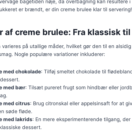
 overvåge bagetiden nøje, da overbagning kan resultere 
ukkeret er brændt, er din creme brulee klar til servering!
r af creme brulee: Fra klassisk ti
varieres på utallige måder, hvilket gør den til en alsidi
smag. Nogle populære variationer inkluderer:
e med chokolade
: Tilføj smeltet chokolade til flødeblan
dessert.
e med bær
: Tilsæt pureret frugt som hindbær eller jordb
mag.
e med citrus
: Brug citronskal eller appelsinsaft for at gi
den søde fløde.
e med lakrids
: En mere eksperimenterende tilgang, der t
klassiske dessert.