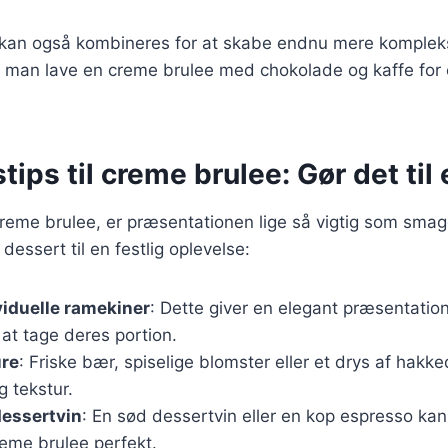
r kan også kombineres for at skabe endnu mere komplek
 man lave en creme brulee med chokolade og kaffe for 
tips til creme brulee: Gør det til 
reme brulee, er præsentationen lige så vigtig som smag
n dessert til en festlig oplevelse:
ividuelle ramekiner
: Dette giver en elegant præsentatio
at tage deres portion.
ure
: Friske bær, spiselige blomster eller et drys af hak
og tekstur.
dessertvin
: En sød dessertvin eller en kop espresso k
eme brulee perfekt.