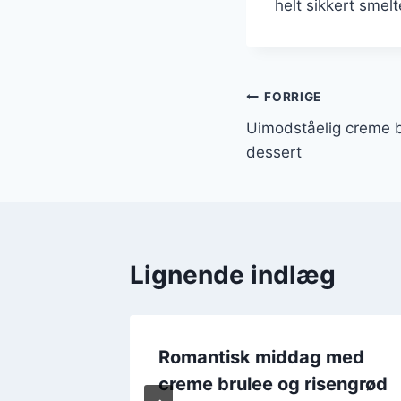
helt sikkert smel
Indlægsnavi
FORRIGE
Uimodståelig creme b
dessert
Lignende indlæg
ineret
Romantisk middag med
skum til
creme brulee og risengrød