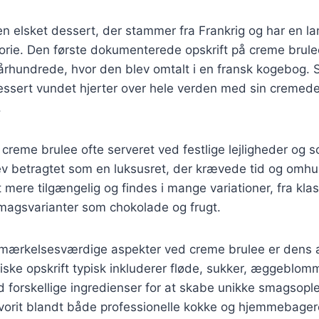
n elsket dessert, der stammer fra Frankrig og har en l
torie. Den første dokumenterede opskrift på creme brul
7. århundrede, hvor den blev omtalt i en fransk kogebog. 
essert vundet hjerter over hele verden med sin cremed
.
 creme brulee ofte serveret ved festlige lejligheder og s
v betragtet som en luksusret, der krævede tid og omhu 
mere tilgængelig og findes i mange variationer, fra klassi
magsvarianter som chokolade og frugt.
mærkelsesværdige aspekter ved creme brulee er dens a
ske opskrift typisk inkluderer fløde, sukker, æggeblomm
 forskellige ingredienser for at skabe unikke smagsople
favorit blandt både professionelle kokke og hjemmebager