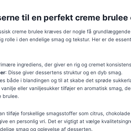
erne til en perfekt creme brulee 
assisk creme brulee kræves der nogle få grundlæggende 
gtig rolle i den endelige smag og tekstur. Her er de essent
rimære ingrediens, der giver en rig og cremet konsistens
er
: Disse giver dessertens struktur og en dyb smag.
ges både i blandingen og til at skabe det sprøde sukker
k vanilje eller vaniljesukker tilføjer en aromatisk smag, d
 brulee.
 tilføje forskellige smagsstoffer som citrus, chokolade
give en personlig vri. Det er vigtigt at vælge kvalitetsing
ndelige smag og oplevelse af desserten.