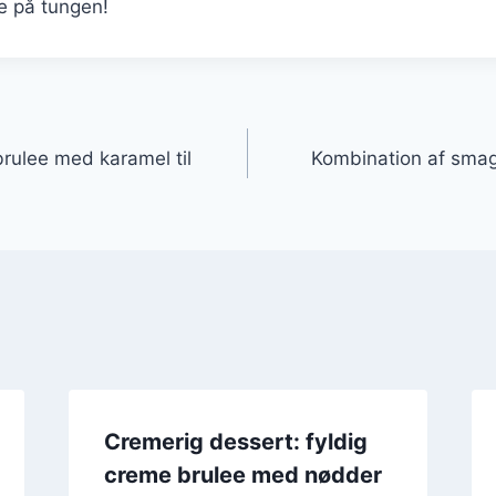
te på tungen!
gation
rulee med karamel til
Kombination af sma
Cremerig dessert: fyldig
creme brulee med nødder