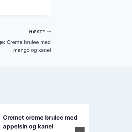
NÆSTE
ge: Creme brulee med
mango og kanel
Cremet creme brulee med
Hjemme
appelsin og kanel
brulee