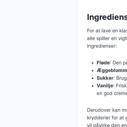
Ingrediens
For at lave en kl
alle spiller en vi
ingredienser:
Fløde
: Den p
Æggeblomm
Sukker
: Bru
Vanilje
: Fris
en god creme
Derudover kan man
krydderier for at 
vil påvirke den e