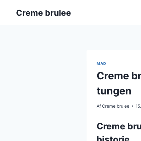
Fortsæt
Creme brulee
til
indhold
MAD
Creme br
tungen
Af
Creme brulee
15
Creme bru
historie