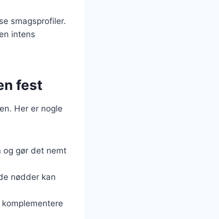
se smagsprofiler.
en intens
en fest
en. Her er nogle
n og gør det nemt
kede nødder kan
an komplementere