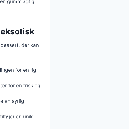
i en gummiagtig
l eksotisk
g dessert, der kan
dingen for en rig
ær for en frisk og
ve en syrlig
ilføjer en unik