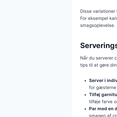
Disse variatione
For eksempel kan
smagsoplevelse.
Serverings
Når du serverer c
tips til at gøre di
Server i ind
for gæsterne 
Tilføj garnit
tilføje farve 
Par med en 
smagen af cr