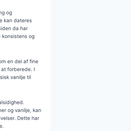
ang og
ee kan dateres
Siden da har
e konsistens og
om en del af fine
at forberede. I
sk vanilje til
lsidighed.
er og vanilje, kan
velser. Dette har
e.