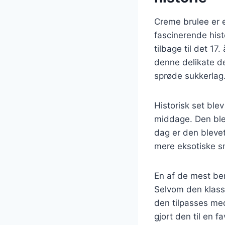
Creme brulee er e
fascinerende his
tilbage til det 1
denne delikate d
sprøde sukkerlag
Historisk set blev
middage. Den ble
dag er den blevet 
mere eksotiske s
En af de mest be
Selvom den klassi
den tilpasses med
gjort den til en 