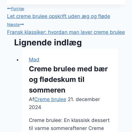
Indlægsnavigation
Forrige
Let creme brulee opskrift uden æg og fløde
Næste
Fransk klassiker: hvordan man laver creme brulee
Lignende indlæg
Mad
Creme brulee med bær
og flødeskum til
sommeren
Af
Creme brulee
21. december
2024
Creme brulee: En klassisk dessert
til varme sommeraftener Creme