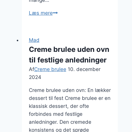
Hvordan
Læs mere
laver
man
den
Mad
bedste
Creme brulee uden ovn
creme
til festlige anledninger
brulee
hjemme
Af
Creme brulee
10. december
2024
Creme brulee uden ovn: En lækker
dessert til fest Creme brulee er en
klassisk dessert, der ofte
forbindes med festlige
anledninger. Den cremede
konsistens og det sprøde