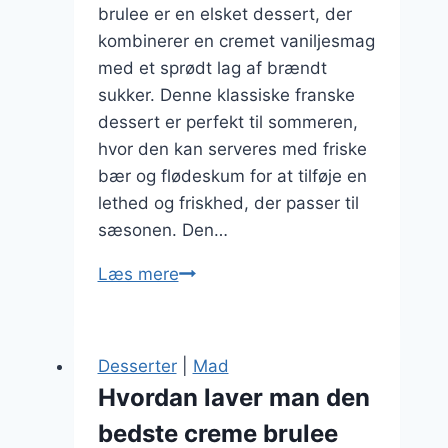
brulee er en elsket dessert, der
kombinerer en cremet vaniljesmag
med et sprødt lag af brændt
sukker. Denne klassiske franske
dessert er perfekt til sommeren,
hvor den kan serveres med friske
bær og flødeskum for at tilføje en
lethed og friskhed, der passer til
sæsonen. Den…
Creme
Læs mere
brulee
med
bær
Desserter
|
Mad
og
Hvordan laver man den
flødeskum
bedste creme brulee
til