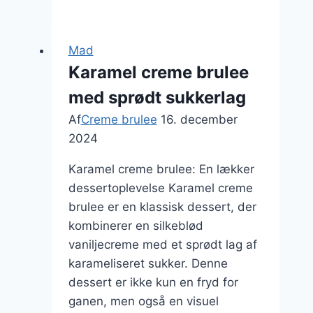
kombination
af
smag
Mad
på
Karamel creme brulee
frokostbordet
med sprødt sukkerlag
Af
Creme brulee
16. december
2024
Karamel creme brulee: En lækker
dessertoplevelse Karamel creme
brulee er en klassisk dessert, der
kombinerer en silkeblød
vaniljecreme med et sprødt lag af
karameliseret sukker. Denne
dessert er ikke kun en fryd for
ganen, men også en visuel