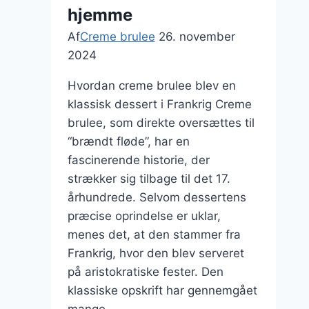
sommeren
hjemme
Af
Creme brulee
26. november
2024
Hvordan creme brulee blev en
klassisk dessert i Frankrig Creme
brulee, som direkte oversættes til
“brændt fløde”, har en
fascinerende historie, der
strækker sig tilbage til det 17.
århundrede. Selvom dessertens
præcise oprindelse er uklar,
menes det, at den stammer fra
Frankrig, hvor den blev serveret
på aristokratiske fester. Den
klassiske opskrift har gennemgået
mange…