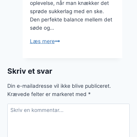
oplevelse, når man knækker det
sprøde sukkerlag med en ske.
Den perfekte balance mellem det
søde og…
Karamel
Læs mere
creme
brulee
med
Skriv et svar
sprødt
sukkerlag
Din e-mailadresse vil ikke blive publiceret.
Krævede felter er markeret med
*