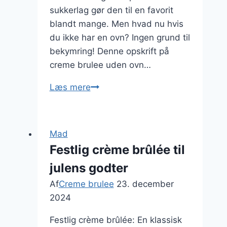
sukkerlag gør den til en favorit
blandt mange. Men hvad nu hvis
du ikke har en ovn? Ingen grund til
bekymring! Denne opskrift på
creme brulee uden ovn…
Creme
Læs mere
brulee
uden
ovn
Mad
til
Festlig crème brûlée til
festlige
julens godter
anledninger
Af
Creme brulee
23. december
2024
Festlig crème brûlée: En klassisk