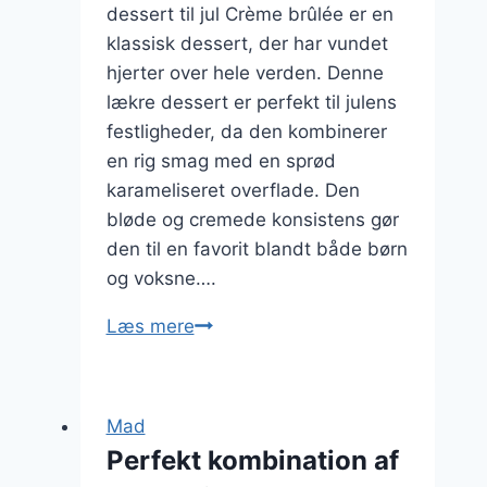
dessert til jul Crème brûlée er en
klassisk dessert, der har vundet
hjerter over hele verden. Denne
lækre dessert er perfekt til julens
festligheder, da den kombinerer
en rig smag med en sprød
karameliseret overflade. Den
bløde og cremede konsistens gør
den til en favorit blandt både børn
og voksne….
Festlig
Læs mere
crème
brûlée
til
Mad
julens
Perfekt kombination af
godter