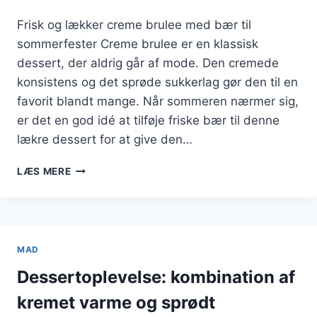
Frisk og lækker creme brulee med bær til
sommerfester Creme brulee er en klassisk
dessert, der aldrig går af mode. Den cremede
konsistens og det sprøde sukkerlag gør den til en
favorit blandt mange. Når sommeren nærmer sig,
er det en god idé at tilføje friske bær til denne
lækre dessert for at give den…
FRISK
LÆS MERE
OG
LÆKKER
CREME
BRULEE
MED
MAD
BÆR
TIL
Dessertoplevelse: kombination af
SOMMERFESTER
kremet varme og sprødt