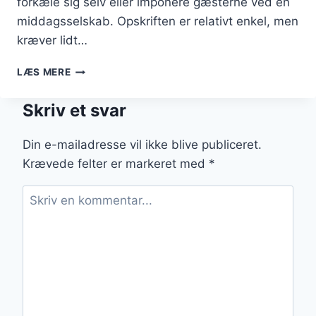
forkæle sig selv eller imponere gæsterne ved en
middagsselskab. Opskriften er relativt enkel, men
kræver lidt…
CREMET
LÆS MERE
KAFFE
OG
Skriv et svar
CHOKOLADE
CREME
BRULEE
Din e-mailadresse vil ikke blive publiceret.
Krævede felter er markeret med
*