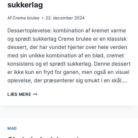
sukkerlag
Af
Creme brulee
22. december 2024
Dessertoplevelse: kombination af kremet varme
og sprødt sukkerlag Creme brulee er en klassisk
dessert, der har vundet hjerter over hele verden
med sin unikke kombination af en blød, cremet
konsistens og et sprødt sukkerlag. Denne dessert
er ikke kun en fryd for ganen, men også en visuel
oplevelse, der præsenterer sig smukt i en skål….
DESSERTOPLEVELSE:
LÆS MERE
KOMBINATION
AF
KREMET
VARME
OG
MAD
SPRØDT
SUKKERLAG