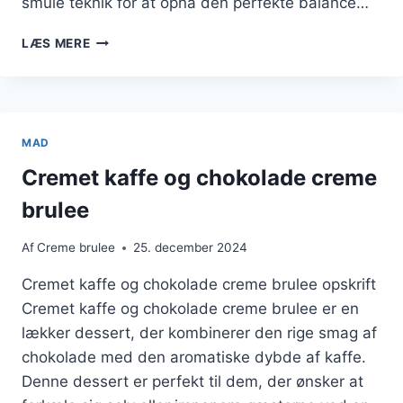
smule teknik for at opnå den perfekte balance…
KLASSISK
LÆS MERE
OPSKRIFT
PÅ
CREME
BRULEE
TIL
MAD
FEST
Cremet kaffe og chokolade creme
brulee
Af
Creme brulee
25. december 2024
Cremet kaffe og chokolade creme brulee opskrift
Cremet kaffe og chokolade creme brulee er en
lækker dessert, der kombinerer den rige smag af
chokolade med den aromatiske dybde af kaffe.
Denne dessert er perfekt til dem, der ønsker at