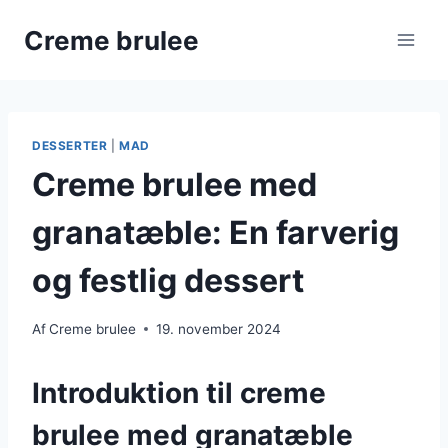
Fortsæt
Creme brulee
til
indhold
DESSERTER
|
MAD
Creme brulee med
granatæble: En farverig
og festlig dessert
Af
Creme brulee
19. november 2024
Introduktion til creme
brulee med granatæble