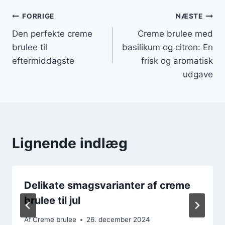
Indlægsnavigation
FORRIGE
NÆSTE
Den perfekte creme
Creme brulee med
brulee til
basilikum og citron: En
eftermiddagste
frisk og aromatisk
udgave
Lignende indlæg
Delikate smagsvarianter af creme
brulee til jul
Af
Creme brulee
26. december 2024