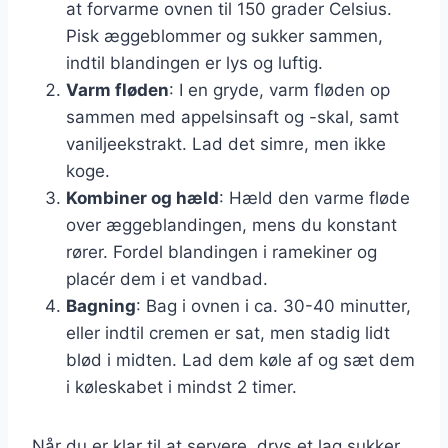
at forvarme ovnen til 150 grader Celsius.
Pisk æggeblommer og sukker sammen,
indtil blandingen er lys og luftig.
Varm fløden
: I en gryde, varm fløden op
sammen med appelsinsaft og -skal, samt
vaniljeekstrakt. Lad det simre, men ikke
koge.
Kombiner og hæld
: Hæld den varme fløde
over æggeblandingen, mens du konstant
rører. Fordel blandingen i ramekiner og
placér dem i et vandbad.
Bagning
: Bag i ovnen i ca. 30-40 minutter,
eller indtil cremen er sat, men stadig lidt
blød i midten. Lad dem køle af og sæt dem
i køleskabet i mindst 2 timer.
Når du er klar til at servere, drys et lag sukker