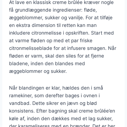
At lave en klassisk creme brûlée kræver nogle
få grundlæggende ingredienser: fløde,
æggeblommer, sukker og vanilje. For at tilføje
en ekstra dimension til retten kan man
inkludere citronmelisse i opskriften. Start med
at varme fløden op med et par friske
citronmelisseblade for at infusere smagen. Når
fløden er varm, skal den siles for at fjerne
bladene, inden den blandes med
æggeblommer og sukker.
Når blandingen er klar, hældes den i små
ramekiner, som derefter bages i ovnen i
vandbad. Dette sikrer en jævn og blød
konsistens. Efter bagning skal creme brûlée’en
køle af, inden den dækkes med et lag sukker,
der karameliseres med en brænder. Det er her,