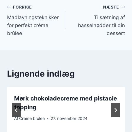
Indlægsnavigation
FORRIGE
NÆSTE
Madlavningsteknikker
Tilsætning af
for perfekt crème
hasselnødder til din
brûlée
dessert
Lignende indlæg
Mørk chokoladecreme med pistacie
topping
Af
Creme brulee
27. november 2024