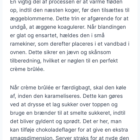
En vigtig del af processen er at varme fløden
op, indtil den næsten koger, før den tilsættes til
æggeblommerne. Dette trin er afgørende for at
undgå, at æggene koagulerer. Når blandingen
er glat og ensartet, hældes den i små
ramekiner, som derefter placeres i et vandbad i
ovnen. Dette sikrer en jævn og skånsom
tilberedning, hvilket er nøglen til en perfekt
crème brûlée.
Når crème brûlée er færdigbagt, skal den køle
af, inden den karameliseres. Dette kan gøres
ved at drysse et lag sukker over toppen og
bruge en brænder til at smelte sukkeret, indtil
det bliver gyldent og sprødt. Det er her, man
kan tilføje chokoladeflager for at give en ekstra
smagsdimension. Server straks for at nyde den