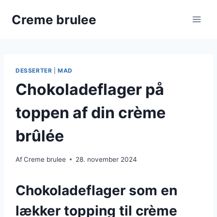
Fortsæt
Creme brulee
til
indhold
DESSERTER
|
MAD
Chokoladeflager på
toppen af din crème
brûlée
Af
Creme brulee
28. november 2024
Chokoladeflager som en
lækker topping til crème