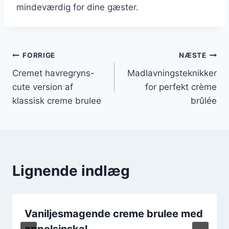
mindeværdig for dine gæster.
Indlægsnavigation
FORRIGE
NÆSTE
Cremet havregryns-
Madlavningsteknikker
cute version af
for perfekt crème
klassisk creme brulee
brûlée
Lignende indlæg
Vaniljesmagende creme brulee med
appelsinskal