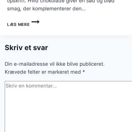
opskrift. Hvid chokolade giver en sød og blød
smag, der komplementerer den…
CREMET
LÆS MERE
DESSERT:
CREME
BRULEE
MED
Skriv et svar
HVID
CHOKOLADE
Din e-mailadresse vil ikke blive publiceret.
OG
FRUGT
Krævede felter er markeret med
*