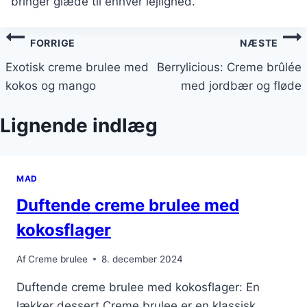
bringer glæde til enhver lejlighed.
Indlægsnavigation
FORRIGE
NÆSTE
Exotisk creme brulee med
Berrylicious: Creme brûlée
kokos og mango
med jordbær og fløde
Lignende indlæg
MAD
Duftende creme brulee med
kokosflager
Af
Creme brulee
8. december 2024
Duftende creme brulee med kokosflager: En
lækker dessert Creme brulee er en klassisk