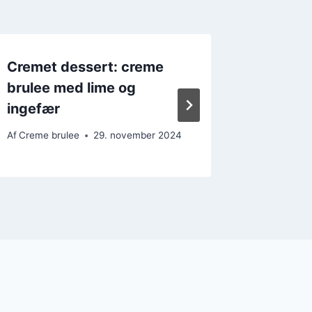
Cremet dessert: creme
Søde o
brulee med lime og
creme 
ingefær
småka
Af
Creme brulee
29. november 2024
Af
Creme b