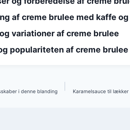
ser og forberedelse af creme bru
ng af creme brulee med kaffe og 
og variationer af creme brulee
og populariteten af creme brulee
gation
skaber i denne blanding
Karamelsauce til lækker