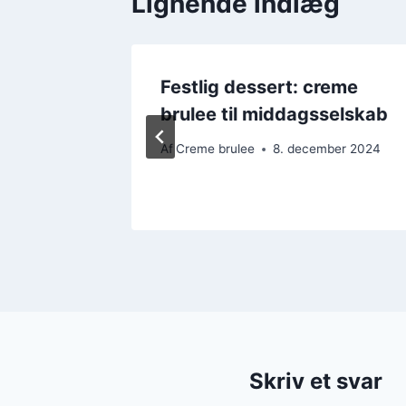
Lignende indlæg
lassisk
Festlig dessert: creme
brulee til middagsselskab
mber 2024
Af
Creme brulee
8. december 2024
Skriv et svar