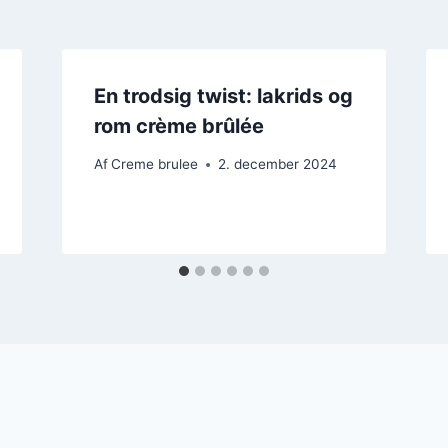
En trodsig twist: lakrids og
rom crème brûlée
Af
Creme brulee
2. december 2024