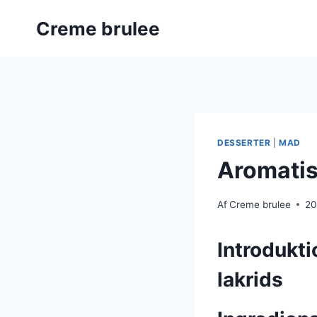
Fortsæt
Creme brulee
til
indhold
DESSERTER
|
MAD
Aromatis
Af
Creme brulee
20
Introdukti
lakrids