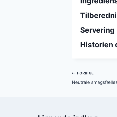
Ingredien
Tilberedni
Servering 
Historien 
Indlægsnavi
FORRIGE
Neutrale smagsfælles