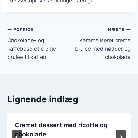
dessertoplevelse til noget særligt.
Indlægsnavigation
FORRIGE
NÆSTE
Chokolade- og
Karameliseret creme
kaffebaseret creme
brulee med nødder og
brulee til kaffen
chokolade
Lignende indlæg
Cremet dessert med ricotta og
chokolade