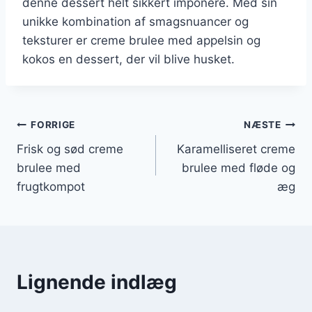
denne dessert helt sikkert imponere. Med sin
unikke kombination af smagsnuancer og
teksturer er creme brulee med appelsin og
kokos en dessert, der vil blive husket.
Indlægsnavigation
FORRIGE
NÆSTE
Frisk og sød creme
Karamelliseret creme
brulee med
brulee med fløde og
frugtkompot
æg
Lignende indlæg